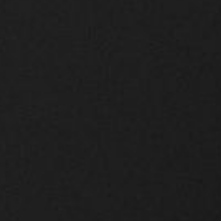
Καλλιθόη