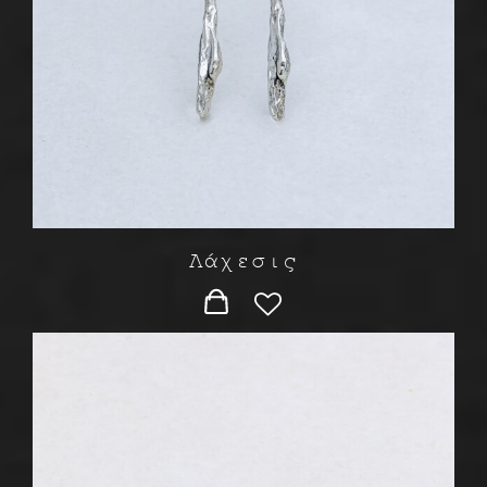
Λάχεσις