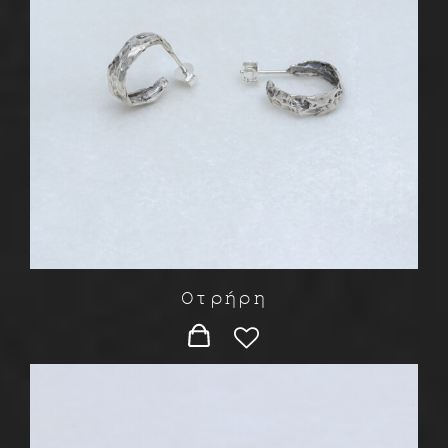
Οτρήρη