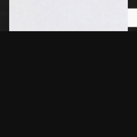
Αγαύη