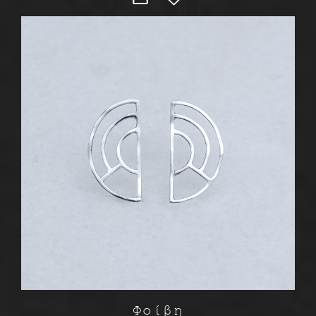
Φοίβη