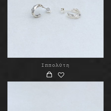
Ιππολύτη