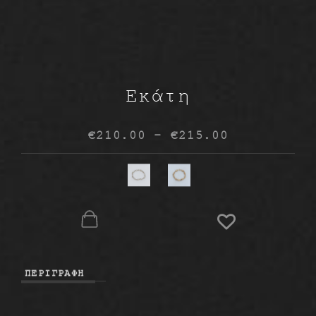
Skip
Εκάτη
to
content
€
210.00
–
€
215.00
ΠΕΡΙΓΡΑΦΉ