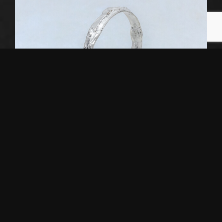
Άρτεμις