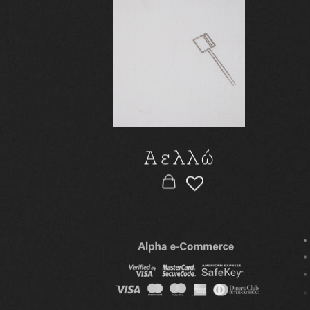
Scroll Down
Αελλώ