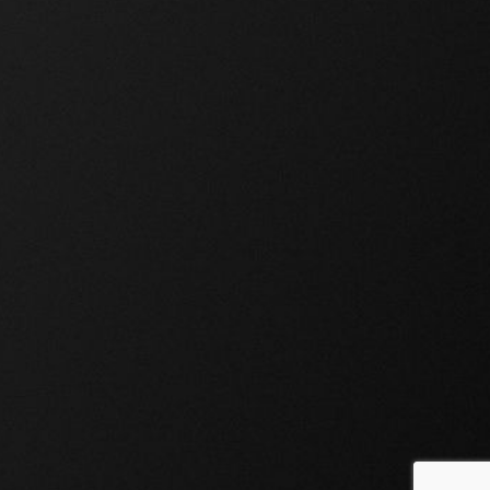
9
.gr