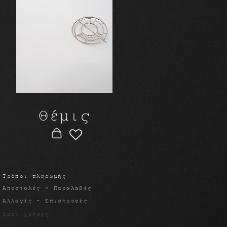
Θέμις
Τρόποι πληρωμής
το τέταρτο γράμμα
Αποστολές - Παραλαβές
Γκύλφορδ 48 | Κέρκυρα
Αλλαγές - Επιστροφές
(+30) 6973 33 71 5
Όροι χρήσης
Ασφάλεια συναλλαγών
info@thefourthletter