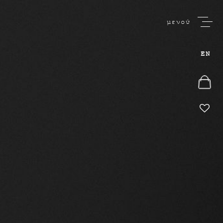
μενού
EN